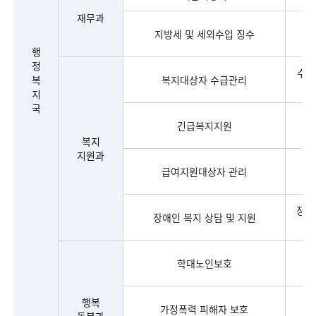
재무과
지방세 및 세외수입 징수
행
정
수급
복
복지대상자 수급관리
지
국
긴급복지지원
복지
지원과
급여지원대상자 관리
장애
장애인 복지 상담 및 지원
학
학대노인보호
행복
가정폭력 피해자 보호