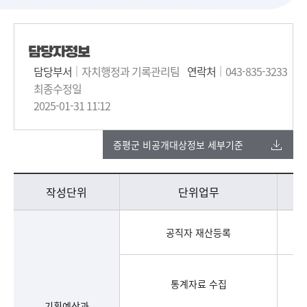
담당자정보
담당부서
자치행정과 기록관리팀
연락처
043-835-3233
최종수정일
2025-01-31 11:12
증평군 비공개대상정보 세부기준
기본 인사운영 - 연도, 신규임용 인원, 휴직 인원, 퇴직 인원, 징계 인원 정보제공
작성단위
단위업무
공직자 재산등록
통계자료 수집
기획예산과