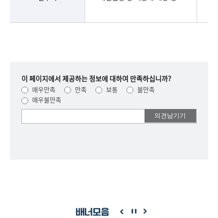
명
이 페이지에서 제공하는 정보에 대하여 만족하십니까?
매우만족
만족
보통
불만족
매우불만족
여러분들의
의견을
남겨주세요.
배너모음