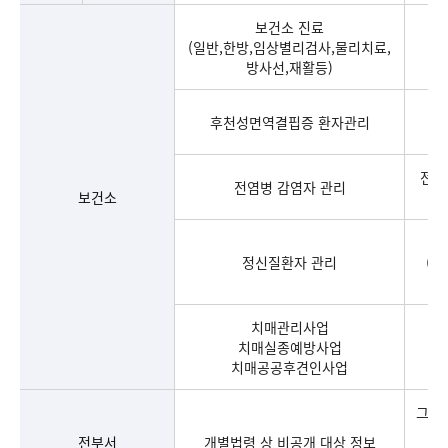
보건소 진료
(일반,한방,임상별리검사,물리치료,
방사선,재활등)
후천성면역결핍증 환자관리
전염
전염병 감염자 관리
보건소
정신질환자 관리
(정
치매관리사업
치매실종예방사업
치매공공후견인사업
그밖의
전부서
개별법령 상 비공개 대상 정보