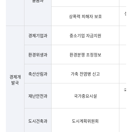
돌봄과
성폭
상폭력 피해자 보호
경제기업과
중소기업 자금지원
환경위생과
환경분쟁 조정정보
축산산림과
가축 전염병 신고
경제개
발국
국가
재난안전과
국가중요시설
도시건축과
도시계획위원회
대