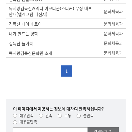
독서왕김득신캐릭터 이모티콘(스티커) 무상 배포
문화체육과
안내(텔레그램 메신저)
문화체육과
김득신 페이퍼 토이
문화체육과
내가 만드는 명함
문화체육과
김득신 놀이북
문화체육과
독서왕김득신문학관 소개
1
이 페이지에서 제공하는 정보에 대하여 만족하십니까?
매우만족
만족
보통
불만족
매우불만족
여러분들의