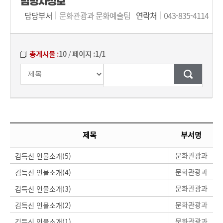
담당자정보
담당부서
문화관광과 문화예술팀
연락처
043-835-4114
총게시물 :
10
/
페이지 :
1/1
검색조건
검색어
입력
[대표]공공저작물 개방 게시글 목록에 대하여 게시글의 순번과 제목, 부서명, 등록일, 조회, 첨부파일 정보를 제공합니다.
제목
부서명
문화관광과
김득신 인물소개(5)
문화관광과
김득신 인물소개(4)
문화관광과
김득신 인물소개(3)
문화관광과
김득신 인물소개(2)
문화관광과
김득신 인물소개(1)