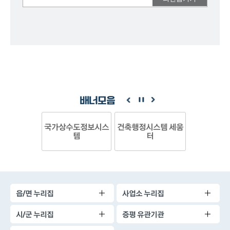
의견을
남겨주세요.
배너모음
국가상수도정보시스
건축행정시스템 세움
템
터
읍/면 누리집
사업소 누리집
시/군 누리집
증평 유관기관