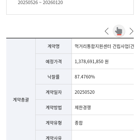
20250526 ~ 20260120
먹거리통합지원센터 건립사업(건축) 계약세부현황 표
먹거리통합지원센터 건립사업(건축) 계약총괄(계약명, 예정가격, 낙찰률, 계약일자, 계약방법, 계약유형, 계약사유, 설치장소, 최초계약금액, 계약금액, 계약기간, 준공일자, 계약상대자, 계약자 소재지), 설계변경, 대금지급(선금, 기성금, 준공금, 지급총액, 대가잔액), 하도급현황으로 구분하여 안내합니다.
계약명
먹거리통합지원센터 건립사업(건축)
예정가격
1,378,691,850 원
낙찰률
87.4760%
계약일자
20250520
계약총괄
계약방법
제한경쟁
계약유형
종합
계약사유