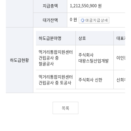
지급총액
1,212,550,900 원
0 원
대가잔액
하도급분야명
상호
대표자
먹거리통합지원센터
주식회사
건립공사 중
이인황
하도급현황
대왕스틸산업개발
철골공사
먹거리통합지원센터
주식회사 신한
신희욱
건립공사 중 토공사
목록