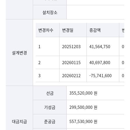
설치장소
변경차수
변경일
증감액
변경
1
20251203
41,564,750
0
설계변경
2
20260115
40,697,800
0
3
20260212
-75,741,600
0
선금
355,520,000 원
기성금
299,500,000 원
대금지급
준공금
557,530,900 원