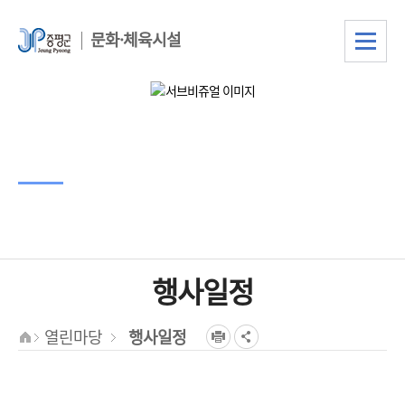
문화·체육시설
서브비주얼
타이틀
서브비주얼 텍스트
행사일정
열린마당
행사일정