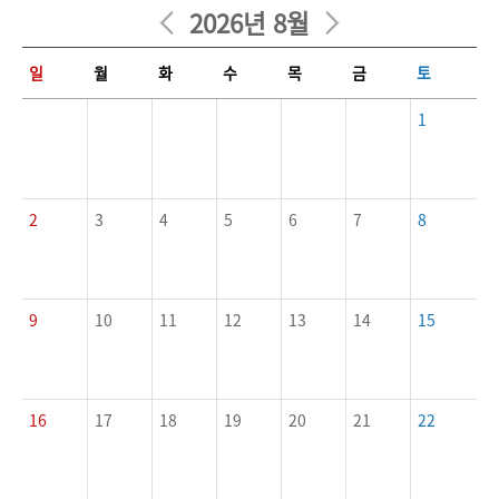
2026년 8월
일정달력에 대한 표로 일, 월, 화, 수, 목, 금, 토에 관련된 내용입니다.
일
월
화
수
목
금
토
1
2
3
4
5
6
7
8
9
10
11
12
13
14
15
16
17
18
19
20
21
22