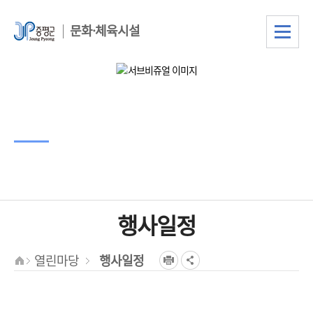
문화·체육시설
서브비주얼
타이틀
서브비주얼 텍스트
행사일정
열린마당
행사일정