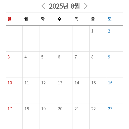
2025년 8월
일정달력에 대한 표로 일, 월, 화, 수, 목, 금, 토에 관련된 내용입니다.
일
월
화
수
목
금
토
1
2
3
4
5
6
7
8
9
10
11
12
13
14
15
16
17
18
19
20
21
22
23