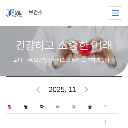
보건소
건강하고
소중한 미래
보다 나은 보건행정서비스를 위해 노력하겠습니다.
2025. 11
11월 행사일정
일
월
화
수
목
금
토
1