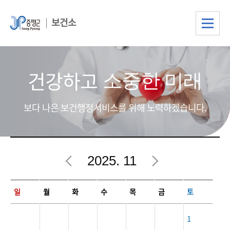
보건소
건강하고
소중한 미래
보다 나은 보건행정서비스를 위해 노력하겠습니다.
2025. 11
11월 행사일정
일
월
화
수
목
금
토
1